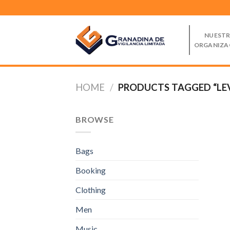
Skip
to
content
NUEST
ORGANIZA
HOME
/
PRODUCTS TAGGED “LEV
BROWSE
Bags
Booking
Clothing
Men
Music