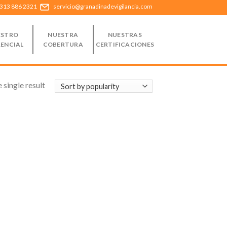
 313 886 2321
servicio@granadinadevigilancia.com
ESTRO
NUESTRA
NUESTRAS
RENCIAL
COBERTURA
CERTIFICACIONES
 single result