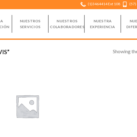
(1)3464414 Ext 108
(57)
RA
NUESTROS
NUESTROS
NUESTRA
NU
CIÓN
SERVICIOS
COLABORADORES
EXPERIENCIA
DIFE
Showing the
IS”
Add to
Wishlist