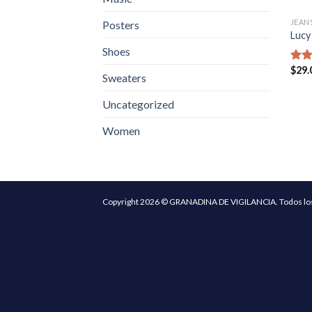
JEAN
Posters
Lucy
Shoes
$
29.
Rate
Sweaters
3.00
out 
Uncategorized
5
Women
Copyright 2026 © GRANADINA DE VIGILANCIA. Todos los